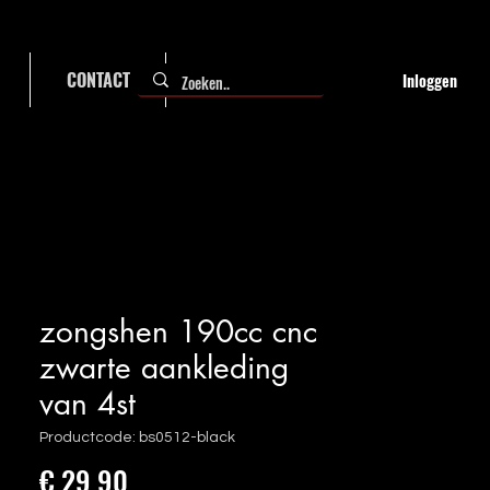
CONTACT
FAQ
Inloggen
zongshen 190cc cnc
zwarte aankleding
van 4st
Productcode: bs0512-black
Prijs
€ 29,90