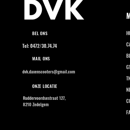
H
BEL ONS
C
Tel: 0472/30.74.74
B
MAIL ONS
G
dvk.daxenscooters@gmail.com
T
ONZE LOCATIE
N
Ruddervoordsestraat 127,
C
8210 Zedelgem
F