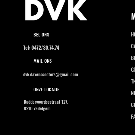
H
BEL ONS
C
Tel: 0472/30.74.74
B
MAIL ONS
G
dvk.daxenscooters@gmail.com
T
ONZE LOCATIE
N
Ruddervoordsestraat 127,
C
8210 Zedelgem
F