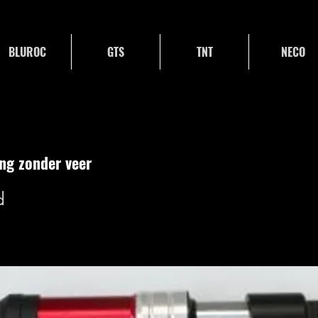
BLUROC
GTS
TNT
NECO
ng zonder veer
d