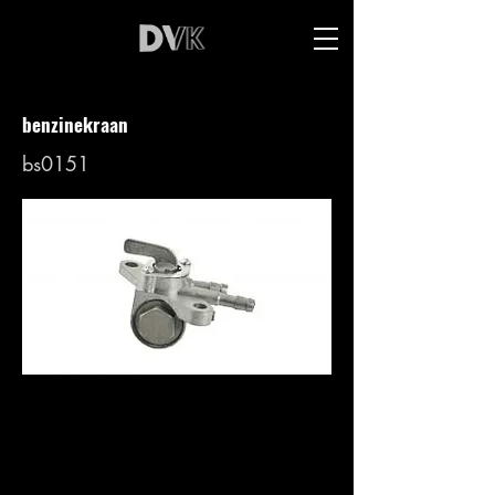
benzinekraan
bs0151