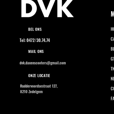
H
BEL ONS
C
Tel: 0472/30.74.74
B
MAIL ONS
G
dvk.daxenscooters@gmail.com
T
ONZE LOCATIE
N
Ruddervoordsestraat 127,
C
8210 Zedelgem
F