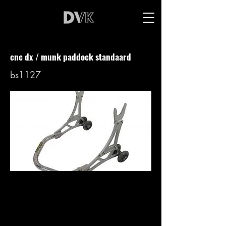
cnc dx / munk paddock standaard
bs1127