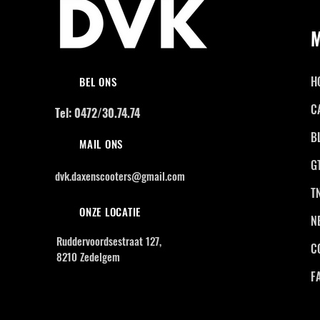
H
BEL ONS
C
Tel: 0472/30.74.74
B
MAIL ONS
G
dvk.daxenscooters@gmail.com
T
ONZE LOCATIE
N
Ruddervoordsestraat 127,
C
8210 Zedelgem
F