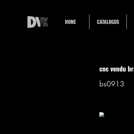
HOME
CATALOGUS
cnc vendu b
bs0913