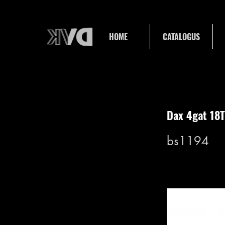
HOME
CATALOGUS
Dax 4gat 18T
bs1194