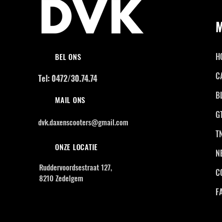
H
BEL ONS
C
Tel: 0472/30.74.74
B
MAIL ONS
G
dvk.daxenscooters@gmail.com
T
ONZE LOCATIE
N
Ruddervoordsestraat 127,
C
8210 Zedelgem
F