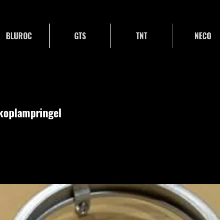
BLUROC
GTS
TNT
NECO
koplampringel