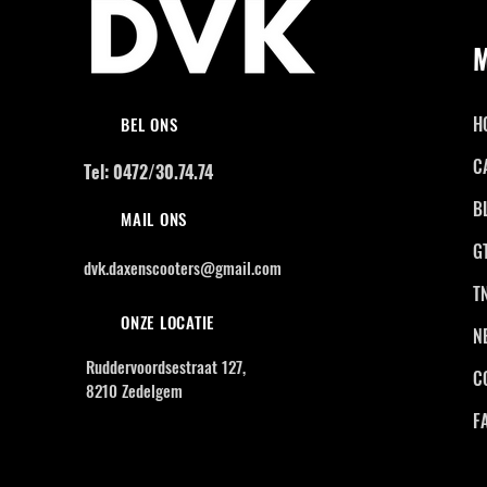
H
BEL ONS
C
Tel: 0472/30.74.74
B
MAIL ONS
G
dvk.daxenscooters@gmail.com
T
ONZE LOCATIE
N
Ruddervoordsestraat 127,
C
8210 Zedelgem
F