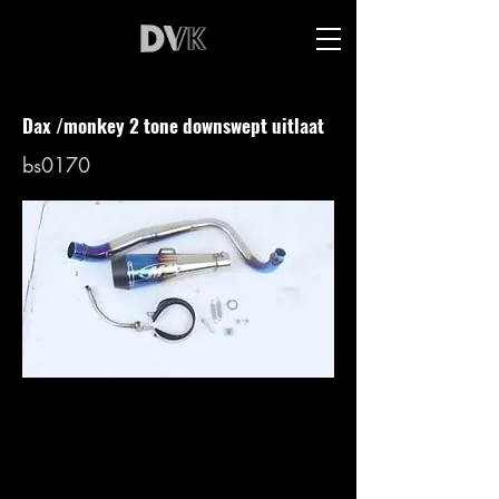
Dax /monkey 2 tone downswept uitlaat
bs0170