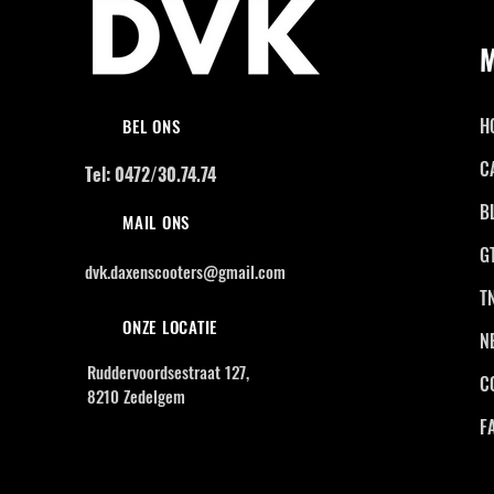
H
BEL ONS
C
Tel: 0472/30.74.74
B
MAIL ONS
G
dvk.daxenscooters@gmail.com
T
ONZE LOCATIE
N
Ruddervoordsestraat 127,
C
8210 Zedelgem
F