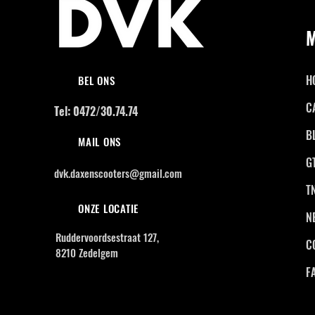
H
BEL ONS
C
Tel: 0472/30.74.74
B
MAIL ONS
G
dvk.daxenscooters@gmail.com
T
ONZE LOCATIE
N
Ruddervoordsestraat 127,
C
8210 Zedelgem
F