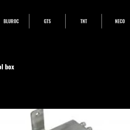
BLUROC
GTS
TNT
NECO
ol box