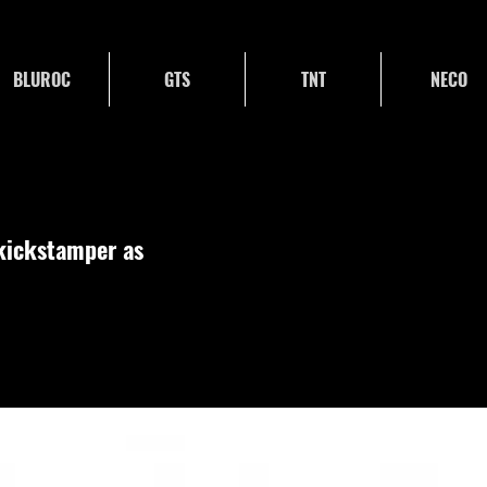
BLUROC
GTS
TNT
NECO
 kickstamper as