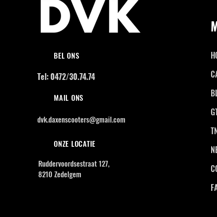
H
BEL ONS
C
Tel: 0472/30.74.74
B
MAIL ONS
G
dvk.daxenscooters@gmail.com
T
ONZE LOCATIE
N
Ruddervoordsestraat 127,
C
8210 Zedelgem
F