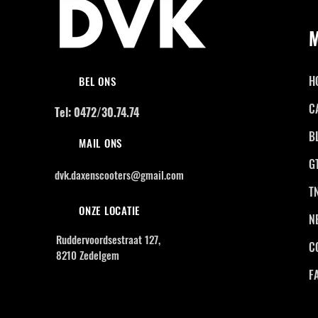
H
BEL ONS
C
Tel: 0472/30.74.74
B
MAIL ONS
G
dvk.daxenscooters@gmail.com
T
ONZE LOCATIE
N
Ruddervoordsestraat 127,
C
8210 Zedelgem
F