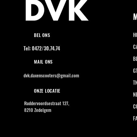
H
BEL ONS
C
Tel: 0472/30.74.74
B
MAIL ONS
G
dvk.daxenscooters@gmail.com
T
ONZE LOCATIE
N
Ruddervoordsestraat 127,
C
8210 Zedelgem
F