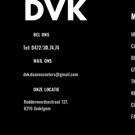
H
BEL ONS
C
Tel: 0472/30.74.74
B
MAIL ONS
G
dvk.daxenscooters@gmail.com
T
ONZE LOCATIE
N
Ruddervoordsestraat 127,
C
8210 Zedelgem
F