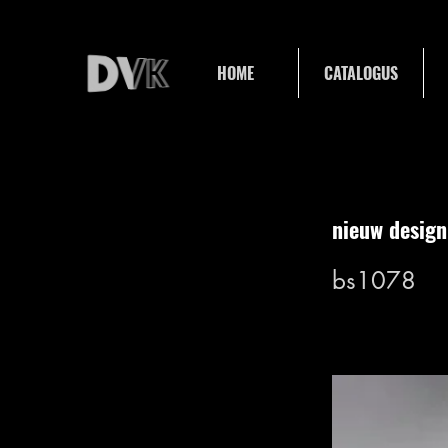
HOME
CATALOGUS
nieuw design
bs1078